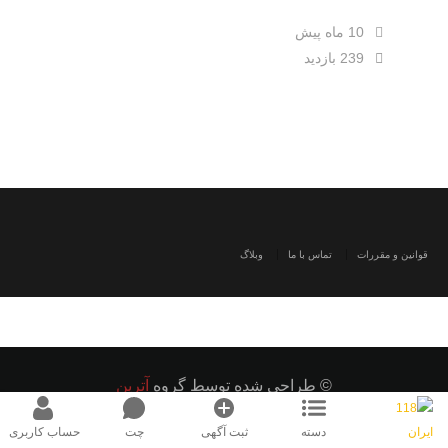
10 ماه پیش
239 بازدید
قوانین و مقررات
تماس با ما
وبلاگ
© طراحی شده توسط گروه
آترین
دسته
ثبت آگهی
چت
حساب کاربری